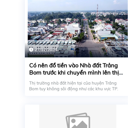
27/12/2024
Có nên đổ tiền vào Nhà đất Trảng
Bom trước khi chuyển mình lên thị
xã?
Thị trường nhà đất hiện tại của huyện Trảng
Bom tuy không sôi động như các khu vực TP.
Biên Hòa, ...