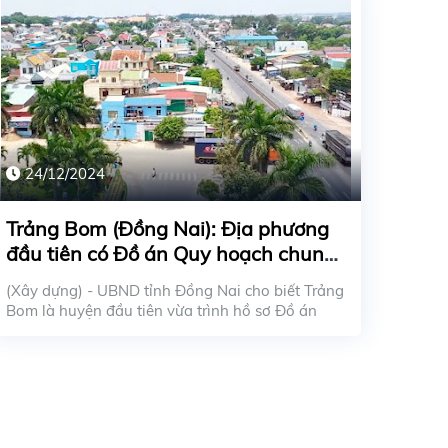
24/12/2024
Trảng Bom (Đồng Nai): Địa phương
đầu tiên có Đồ án Quy hoạch chung
đô thị, hướng đến lên thị xã năm
(Xây dựng) - UBND tỉnh Đồng Nai cho biết Trảng
2025
Bom là huyện đầu tiên vừa trình hồ sơ Đồ án
Quy hoạc...