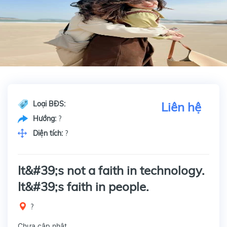
Loại BĐS:
Liên hệ
Hướng:
?
Diện tích:
?
It&#39;s not a faith in technology.
It&#39;s faith in people.
?
Chưa cập nhật