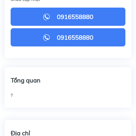
0916558880
0916558880
Tổng quan
?
Địa chỉ