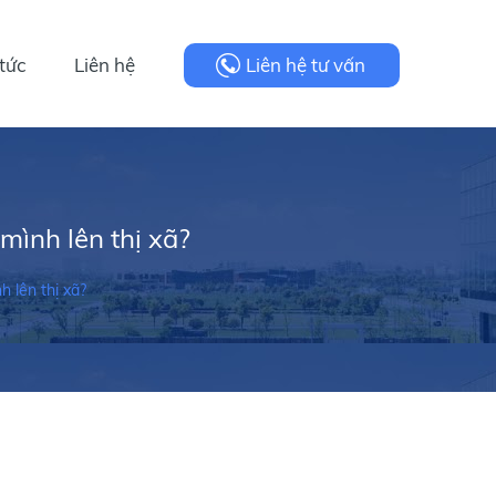
 tức
Liên hệ
Liên hệ tư vấn
mình lên thị xã?
 lên thị xã?