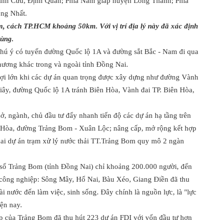
Vĩnh Cửu, Định Quán; Phía Nam giáp huyện Long Thành; Phía
ống Nhất.
 cách TP.HCM khoảng 50km. Với vị trí địa lý này đã xác định
vùng.
chú ý có tuyến đường Quốc lộ 1A và đường sắt Bắc - Nam đi qua
 phương khác trong và ngoài tỉnh Đồng Nai.
 lợi lớn khi các dự án quan trọng được xây dựng như đường Vành
iây, đường Quốc lộ 1A tránh Biên Hòa, Vành đai TP. Biên Hòa,
, ngành, chủ đầu tư đẩy nhanh tiến độ các dự án hạ tầng trên
 Hòa, đường Trảng Bom - Xuân Lộc; nâng cấp, mở rộng kết hợp
khai dự án trạm xử lý nước thải TT.Trảng Bom quy mô 2 ngàn
ố Trảng Bom (tỉnh Đồng Nai) chỉ khoảng 200.000 người, đến
 công nghiệp: Sông Mây, Hố Nai, Bàu Xéo, Giang Điền đã thu
ài nước đến làm việc, sinh sống. Đây chính là nguồn lực, là "lực
ện nay.
 của Trảng Bom đã thu hút 223 dự án FDI với vốn đầu tư hơn