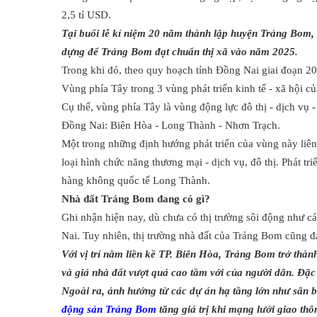
2,5 tỉ USD.
Tại buổi lễ kỉ niệm 20 năm thành lập huyện Trảng Bom,
dựng để Trảng Bom đạt chuẩn thị xã vào năm 2025.
Trong khi đó, theo quy hoạch tỉnh Đồng Nai giai đoạn 
Vùng phía Tây trong 3 vùng phát triển kinh tế - xã hội c
Cụ thể, vùng phía Tây là vùng động lực đô thị - dịch vụ -
Đồng Nai: Biên Hòa - Long Thành - Nhơn Trạch.
Một trong những định hướng phát triển của vùng này liên 
loại hình chức năng thương mại - dịch vụ, đô thị. Phát tri
hàng không quốc tế Long Thành.
Nhà đất Trảng Bom đang có gì?
Ghi nhận hiện nay, dù chưa có thị trường sôi động như
Nai. Tuy nhiên, thị trường nhà đất của Trảng Bom cũng đ
Với vị trí nằm liền kề TP. Biên Hòa, Trảng Bom trở thành
và giá nhà đất vượt quá cao tầm với của người dân. Đặc
Ngoài ra, ảnh hưởng từ các dự án hạ tầng lớn như sân
động sản Trảng Bom
tăng giá trị khi mạng lưới giao th