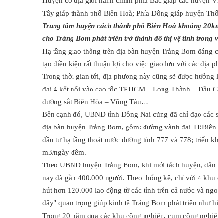
Huyện có địa giới hành chính phía Bắc giáp các huyện 
Tây giáp thành phố Biên Hoà; Phía Đông giáp huyện Th
Trung tâm huyện cách thành phố Biên Hoà khoảng 20km,
cho Trảng Bom phát triển trở thành đô thị vệ tinh trong 
Hạ tầng giao thông trên địa bàn huyện Trảng Bom đáng 
tạo điều kiện rất thuận lợi cho việc giao lưu với các địa
Trong thời gian tới, địa phương này cũng sẽ được hưởng
đai 4 kết nối vào cao tốc TP.HCM – Long Thành – Dầu G
đường sắt Biên Hòa – Vũng Tàu…
Bên cạnh đó, UBND tỉnh Đồng Nai cũng đã chỉ đạo các sở
địa bàn huyện Trảng Bom, gồm: đường vành đai TP.Biên
đầu tư hạ tầng thoát nước đường tỉnh 777 và 778; triển 
m3/ngày đêm.
Theo UBND huyện Trảng Bom, khi mới tách huyện, dân s
nay đã gần 400.000 người. Theo thống kê, chỉ với 4 khu
hút hơn 120.000 lao động từ các tỉnh trên cả nước và ngo
đẩy" quan trọng giúp kinh tế Trảng Bom phát triển như hi
Trong 20 năm qua các khu công nghiệp, cụm công nghiệp